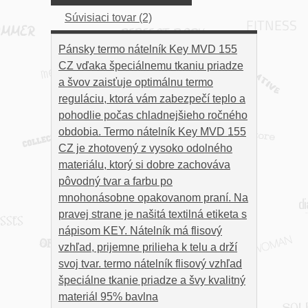
Súvisiaci tovar (2)
Pánsky termo nátelník Key MVD 155
CZ vďaka špeciálnemu tkaniu priadze
a švov zaisťuje optimálnu termo
reguláciu, ktorá vám zabezpečí teplo a
pohodlie počas chladnejšieho ročného
obdobia. Termo nátelník Key MVD 155
CZ je zhotovený z vysoko odolného
materiálu, ktorý si dobre zachováva
pôvodný tvar a farbu po
mnohonásobne opakovanom praní. Na
pravej strane je našitá textilná etiketa s
nápisom KEY. Nátelník má flisový
vzhľad, prijemne prilieha k telu a drží
svoj tvar. termo nátelník flisový vzhľad
špeciálne tkanie priadze a švy kvalitný
materiál 95% bavlna