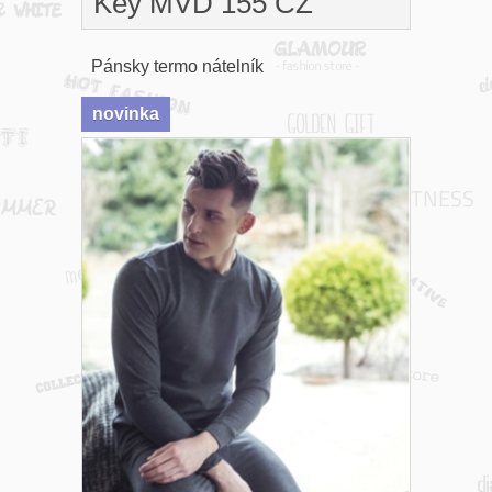
Key MVD 155 CZ
Pánsky termo nátelník
novinka